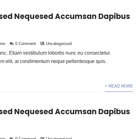
rsed Nequesed Accumsan Dapibus
min
0 Comment
Uncategorized
c. Etiam vestibulum lobortis nunc eu consectetur.
em elit, at condimentum neque pellentesque quis.
+ READ MORE
rsed Nequesed Accumsan Dapibus
min
0 Comment
Uncategorized