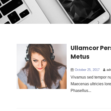
Ullamcor Pe
Metus
October 25, 2017
ad
Vivamus sed tempor nun
Maecenas ultricies lor
Phasellus...