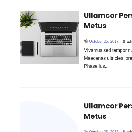
Ullamcor Pe
Metus
October 25, 2017
ad
Vivamus sed tempor nun
Maecenas ultricies lor
Phasellus...
Ullamcor Pe
Metus
October 25, 2017
ad