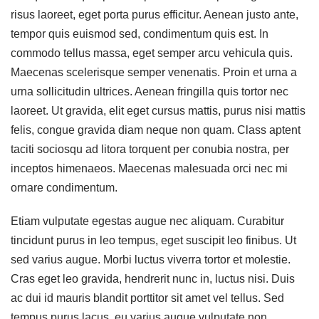
risus laoreet, eget porta purus efficitur. Aenean justo ante,
tempor quis euismod sed, condimentum quis est. In
commodo tellus massa, eget semper arcu vehicula quis.
Maecenas scelerisque semper venenatis. Proin et urna a
urna sollicitudin ultrices. Aenean fringilla quis tortor nec
laoreet. Ut gravida, elit eget cursus mattis, purus nisi mattis
felis, congue gravida diam neque non quam. Class aptent
taciti sociosqu ad litora torquent per conubia nostra, per
inceptos himenaeos. Maecenas malesuada orci nec mi
ornare condimentum.
Etiam vulputate egestas augue nec aliquam. Curabitur
tincidunt purus in leo tempus, eget suscipit leo finibus. Ut
sed varius augue. Morbi luctus viverra tortor et molestie.
Cras eget leo gravida, hendrerit nunc in, luctus nisi. Duis
ac dui id mauris blandit porttitor sit amet vel tellus. Sed
tempus purus lacus, eu varius augue vulputate non.